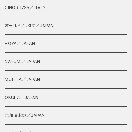
GINORI1735／ITALY
オールドノリタケ／JAPAN
HOYA／JAPAN
NARUMI／JAPAN
MORITA／JAPAN
OKURA／JAPAN
京都清水焼／JAPAN