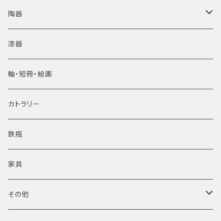
陶器
●Lladro/Spain
漆器
軸・短冊・絵画
カトラリー
鉄瓶
家具
その他