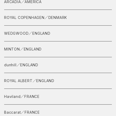
茶道具
ARCADIA／AMERICA
茶杓
ROYAL COPENHAGEN／DENMARK
WEDGWOOD／ENGLAND
MINTON／ENGLAND
dunhill／ENGLAND
ROYAL ALBERT／ENGLAND
Haviland／FRANCE
Baccarat／FRANCE