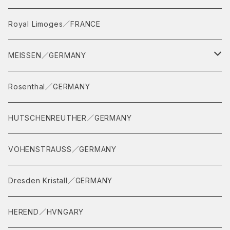
Royal Limoges／FRANCE
MEISSEN／GERMANY
イヤープレート
Rosenthal／GERMANY
ティーセット
HUTSCHENREUTHER／GERMANY
インドの華
VOHENSTRAUSS／GERMANY
Dresden Kristall／GERMANY
HEREND／HVNGARY