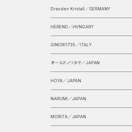
Dresden Kristall／GERMANY
HEREND／HVNGARY
GINORI1735／ITALY
オールドノリタケ／JAPAN
HOYA／JAPAN
NARUMI／JAPAN
MORITA／JAPAN