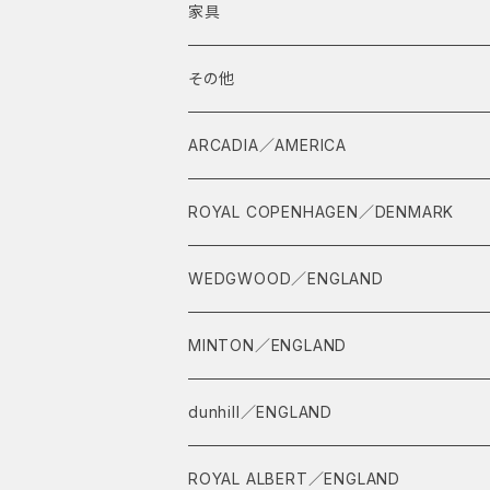
家具
その他
茶道具
ARCADIA／AMERICA
茶杓
ROYAL COPENHAGEN／DENMARK
WEDGWOOD／ENGLAND
MINTON／ENGLAND
dunhill／ENGLAND
ROYAL ALBERT／ENGLAND