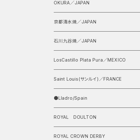
OKURA／JAPAN
京都清水焼／JAPAN
石川九谷焼／JAPAN
LosCastillo Plata Pura／MEXICO
Saint Louis(サンルイ)／FRANCE
●Lladro/Spain
ROYAL DOULTON
ROYAL CROWN DERBY