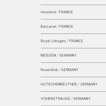
Haviland／FRANCE
Baccarat／FRANCE
Royal Limoges／FRANCE
MEISSEN／GERMANY
イヤープレート
Rosenthal／GERMANY
ティーセット
HUTSCHENREUTHER／GERMANY
インドの華
VOHENSTRAUSS／GERMANY