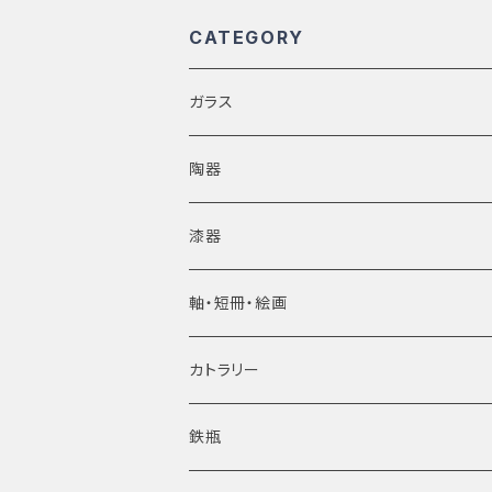
CATEGORY
ガラス
陶器
●Lladro/Spain
漆器
軸・短冊・絵画
カトラリー
鉄瓶