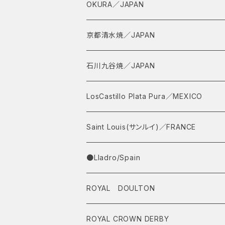
OKURA／JAPAN
京都清水焼／JAPAN
石川九谷焼／JAPAN
LosCastillo Plata Pura／MEXICO
Saint Louis(サンルイ)／FRANCE
●Lladro/Spain
ROYAL DOULTON
ROYAL CROWN DERBY