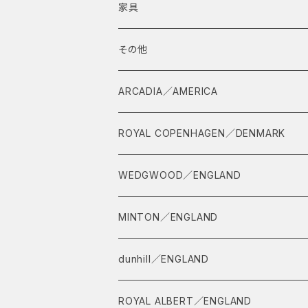
家具
その他
茶道具
ARCADIA／AMERICA
茶杓
ROYAL COPENHAGEN／DENMARK
WEDGWOOD／ENGLAND
MINTON／ENGLAND
dunhill／ENGLAND
ROYAL ALBERT／ENGLAND