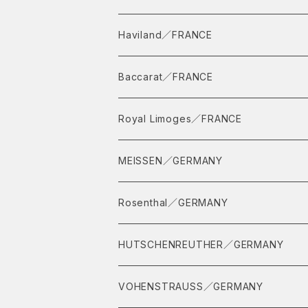
Haviland／FRANCE
Baccarat／FRANCE
Royal Limoges／FRANCE
MEISSEN／GERMANY
イヤープレート
Rosenthal／GERMANY
ティーセット
HUTSCHENREUTHER／GERMANY
インドの華
VOHENSTRAUSS／GERMANY