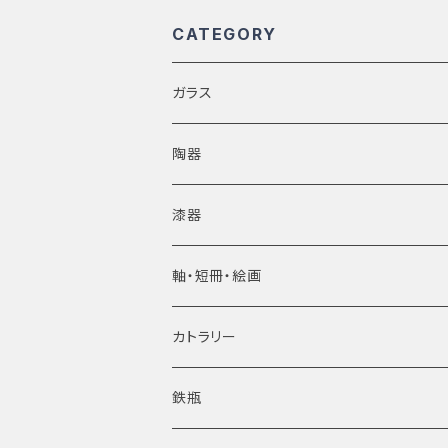
CATEGORY
ガラス
陶器
●Lladro/Spain
漆器
軸・短冊・絵画
カトラリー
鉄瓶