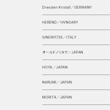
Dresden Kristall／GERMANY
HEREND／HVNGARY
GINORI1735／ITALY
オールドノリタケ／JAPAN
HOYA／JAPAN
NARUMI／JAPAN
MORITA／JAPAN